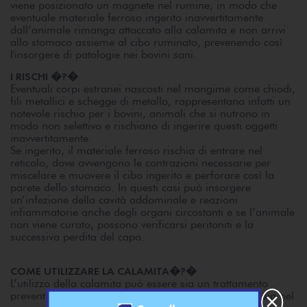
viene posizionato un magnete nel rumine, in modo che
eventuale materiale ferroso ingerito inavvertitamente
dall’animale rimanga attaccato alla calamita e non arrivi
allo stomaco assieme al cibo ruminato, prevenendo così
l'insorgere di patologie nei bovini sani.
I RISCHI �?�
Eventuali corpi estranei nascosti nel mangime come chiodi,
fili metallici e schegge di metallo, rappresentano infatti un
notevole rischio per i bovini, animali che si nutrono in
modo non selettivo e rischiano di ingerire questi oggetti
inavvertitamente.
Se ingerito, il materiale ferroso rischia di entrare nel
reticolo, dove avvengono le contrazioni necessarie per
miscelare e muovere il cibo ingerito e perforare così la
parete dello stomaco. In questi casi può insorgere
un’infezione della cavità addominale e reazioni
infiammatorie anche degli organi circostanti e se l’animale
non viene curato, possono verificarsi peritoniti e la
successiva perdita del capo.
COME UTILIZZARE LA CALAMITA�?�
L’utilizzo della calamita può essere sia un trattamento
×
preventivo per preservare il benessere dell’animale, sia nel