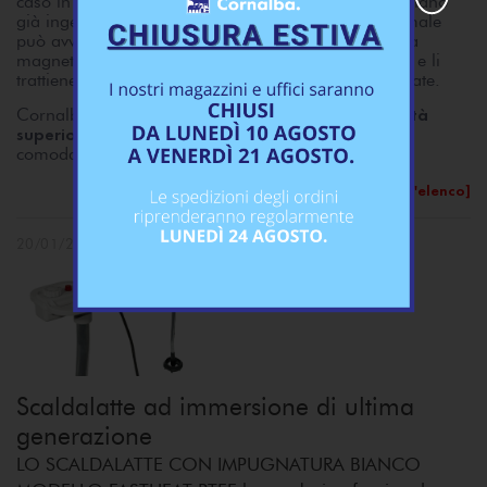
caso in cui si debba trattare e curare bovini che abbiano
già ingerito materiale ferroso e il recupero dell’animale
può avvenire anche nel giro di pochi giorni. La forza
magnetica della calamita attrae il materiale ingerito e li
trattiene evitando così tutte le complicazioni sopracitate.
serie di Calamite di qualità
Cornalba dispone di una
superiore
a prezzi convenienti, le puoi vedere
comodamente sul
nostro sito
.
[torna all'elenco]
20/01/2022
Scaldalatte ad immersione di ultima
generazione
LO SCALDALATTE CON IMPUGNATURA BIANCO