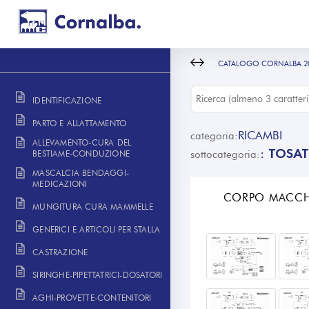
CATALOGO CORNALBA 2
IDENTIFICAZIONE
PARTO E ALLATTAMENTO
RICAMBI
categoria:
ALLEVAMENTO-CURA DEL
TOSAT
:
sottocategoria:
BESTIAME-CONDUZIONE
MASCALCIA BENDAGGI-
MEDICAZIONI
CORPO MACCH
MUNGITURA CURA MAMMELLE
GENERICI E ARTICOLI PER STALLA
CASTRAZIONE
SIRINGHE-PIPETTATRICI-DOSATORI
AGHI-PROVETTE-CONTENITORI