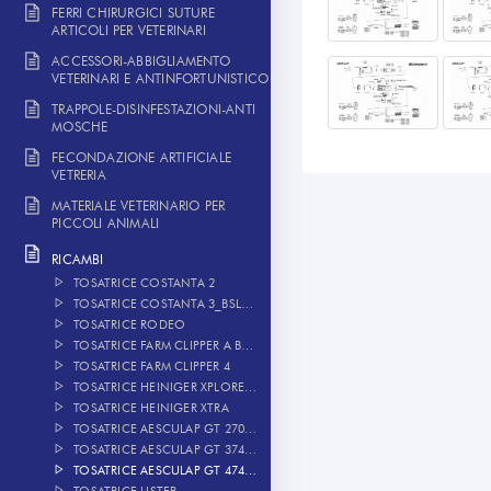
FERRI CHIRURGICI SUTURE
ARTICOLI PER VETERINARI
ACCESSORI-ABBIGLIAMENTO
VETERINARI E ANTINFORTUNISTICO
TRAPPOLE-DISINFESTAZIONI-ANTI
MOSCHE
FECONDAZIONE ARTIFICIALE
VETRERIA
MATERIALE VETERINARIO PER
PICCOLI ANIMALI
RICAMBI
TOSATRICE COSTANTA 2
TOSATRICE COSTANTA 3_BSLASH_4
TOSATRICE RODEO
TOSATRICE FARM CLIPPER A BATTERIA
TOSATRICE FARM CLIPPER 4
TOSATRICE HEINIGER XPLORER A BATTERIA
TOSATRICE HEINIGER XTRA
TOSATRICE AESCULAP GT 270-290
TOSATRICE AESCULAP GT 374-394
TOSATRICE AESCULAP GT 474-494