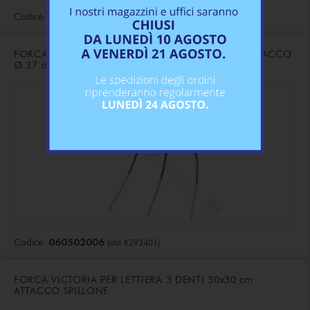
060502005
Codice:
(old K293010)
FORCA VICTORIA PER FIENO 4 DENTI 37x32 cm ATTACCO
Ø 37 mm
060502006
Codice:
(old K293401)
FORCA VICTORIA PER LETTIERA 3 DENTI 30x30 cm
ATTACCO SPILLONE