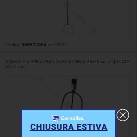
060502004
Codice:
(old K29108)
FORCA VICTORIA PER FIENO 3 DENTI 28x20 cm ATTACCO
Ø 37 mm
×