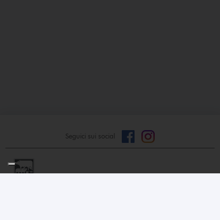
Seguici sui social
CORNALBA g.t. - s.r.l.
© Tutti i diritti riservati
P.I. 10530860153
Privacy Policy
Cookie Policy