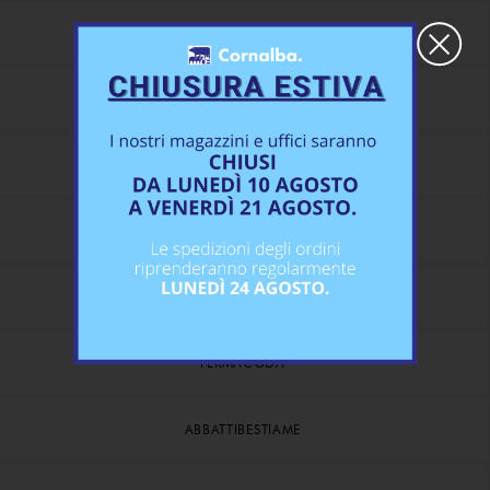
×
LAMPADE
PORTA LAMPADE
SERRAMUSO-TORCINASO
BLOCCATESTA
FERMACALCI
FERMACODA
ABBATTIBESTIAME