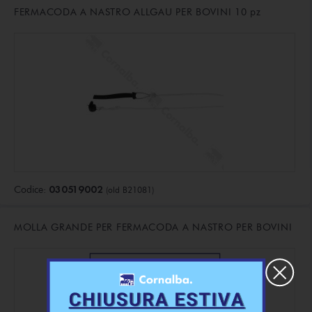
FERMACODA A NASTRO ALLGAU PER BOVINI 10 pz
030519002
Codice:
(old B21081)
MOLLA GRANDE PER FERMACODA A NASTRO PER BOVINI
×