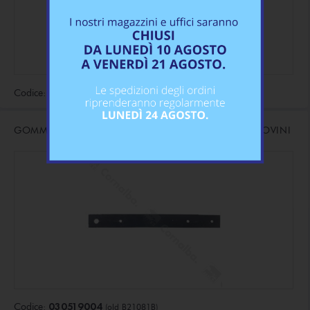
030519003
Codice:
(old B21081A)
GOMMA LUNGA PER FERMACODA A NASTRO PER BOVINI
030519004
Codice:
(old B21081B)